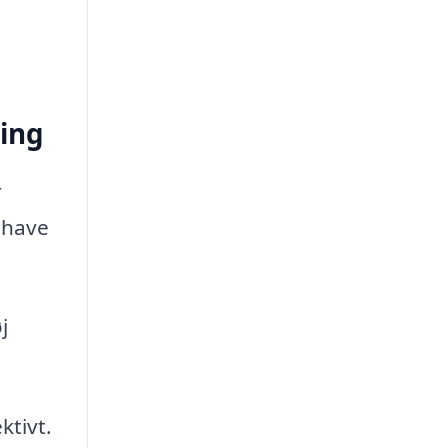
ing
r
 have
j
ktivt.