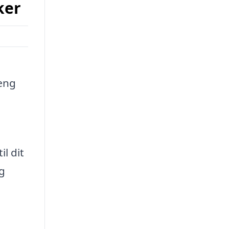
ker
hæng
l dit
g