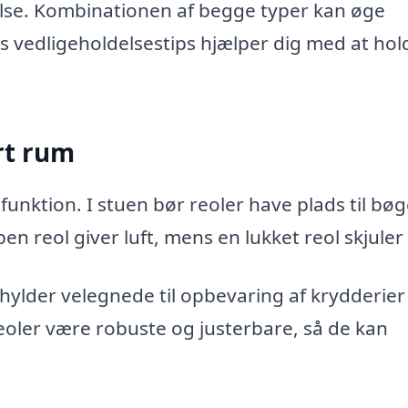
lse. Kombinationen af begge typer kan øge
 vedligeholdelsestips hjælper dig med at hol
ert rum
unktion. I stuen bør reoler have plads til bøg
en reol giver luft, mens en lukket reol skjuler
 hylder velegnede til opbevaring af krydderier
eoler være robuste og justerbare, så de kan