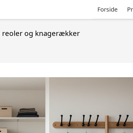
Forside
P
d reoler og knagerækker