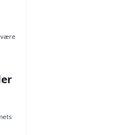
være
ler
mets