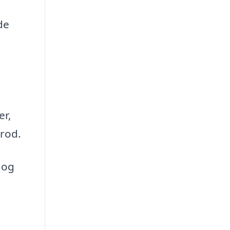
de
er,
 rod.
 og