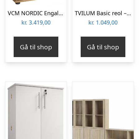
VCM NORDIC Engalo XL reol til cd’ere og dvd’er, m. lås, 2 låger og 20 hylder – natur træ
TVILUM Basic reol – klar/natur glas/egetræsstruktur, m. 1 låge og 2 hylder(H:107,2cm x40,6cm x 28,3cm)
kr.
3.419,00
kr.
1.049,00
Gå til shop
Gå til shop