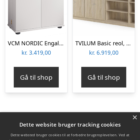
VCM NORDIC Engalo XL reol til cd’ere og dvd’er, m. lås, 2 låger og 20 hylder – hvid træ
TVILUM Basic reol, m. 8 låger – glas og egetræsfarvet folie
kr.
3.419,00
kr.
6.919,00
Gå til shop
Gå til shop
×
Varekategorier
Dette website bruger tracking cookies
Produkter
Dette websted bruger cookies til at forbedre brugeroplevelsen. Ved at